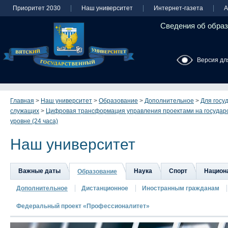
Приоритет 2030
Наш университет
Интернет-газета
А
Сведения об образ
Версия дл
Главная
>
Наш университет
>
Образование
>
Дополнительное
>
Для госу
служащих
>
Цифровая трансформация управления проектами на государ
уровне (24 часа)
Наш университет
Важные даты
Наука
Спорт
Национа
Образование
Дополнительное
Дистанционное
Иностранным гражданам
Федеральный проект «Профессионалитет»