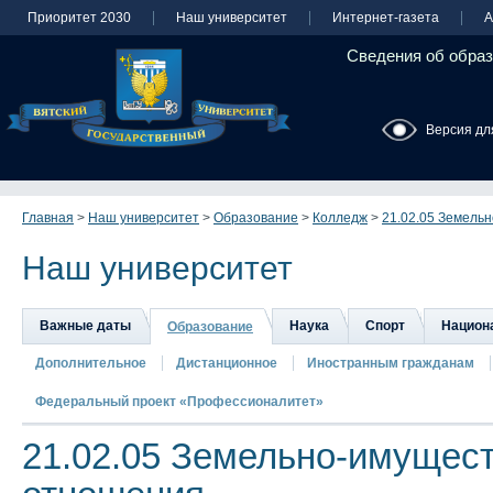
Приоритет 2030
Наш университет
Интернет-газета
А
Сведения об образ
Версия дл
Главная
>
Наш университет
>
Образование
>
Колледж
>
21.02.05 Земель
Наш университет
Важные даты
Наука
Спорт
Национа
Образование
Дополнительное
Дистанционное
Иностранным гражданам
Федеральный проект «Профессионалитет»
21.02.05 Земельно-имущес