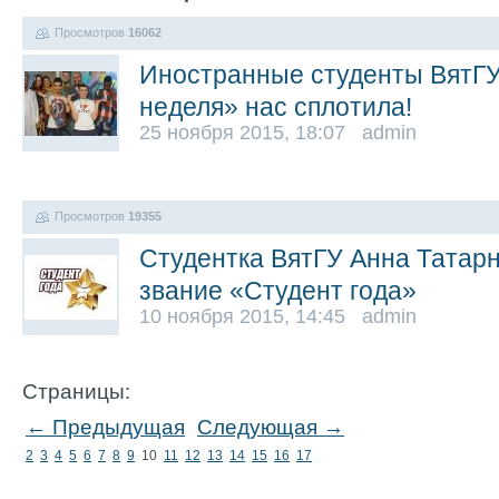
Просмотров
16062
Иностранные студенты ВятГ
неделя» нас сплотила!
25 ноября 2015, 18:07 admin
Просмотров
19355
Студентка ВятГУ Анна Татарн
звание «Студент года»
10 ноября 2015, 14:45 admin
Страницы:
← Предыдущая
Следующая →
2
3
4
5
6
7
8
9
10
11
12
13
14
15
16
17