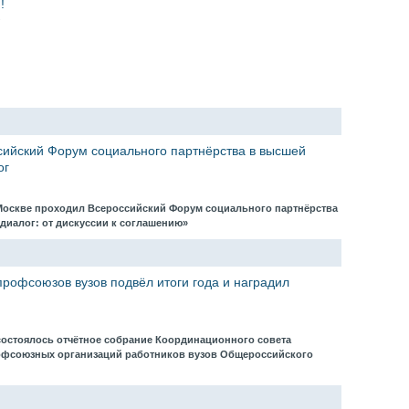
!
сийский Форум социального партнёрства в высшей
ог
в Москве проходил Всероссийский Форум социального партнёрства
диалог: от дискуссии к соглашению»
рофсоюзов вузов подвёл итоги года и наградил
 состоялось отчётное собрание Координационного совета
офсоюзных организаций работников вузов Общероссийского