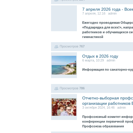
7 апреля 2026 года - Вс
7 апреля, 12:16 admin
Ежегодно проводимая Общеро
«Подзарядка для всех!», нап
работников и обучающихся си
гимнастикой
Просмотров
767
Отдых в 2026 году
6 марта, 10:29 admin
Информация по санаторно-кур
Просмотров
786
Отчетно-выборная проф
организации работников
3 октября 2024, 16:46 admin
Профсоюзный комитет информ
конференции первичной проф
Профсоюза образования