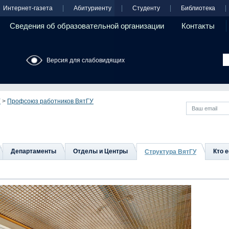
Интернет-газета
Абитуриенту
Студенту
Библиотека
Сведения об образовательной организации
Контакты
Версия для слабовидящих
У
>
Профсоюз работников ВятГУ
Департаменты
Отделы и Центры
Кто е
Структура ВятГУ