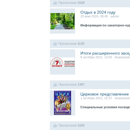
Просмотров
1628
Отдых в 2024 году
20 мая 2024, 08:45 admin
Информация по санаторно-кур
Просмотров
1139
Итоги расширенного засе
8 октября 2021, 14:05 Anastasia
Просмотров
1397
Цирковое представление 
1 октября 2021, 10:37 Anastasia
Специальные условия посеще
Просмотров
1226