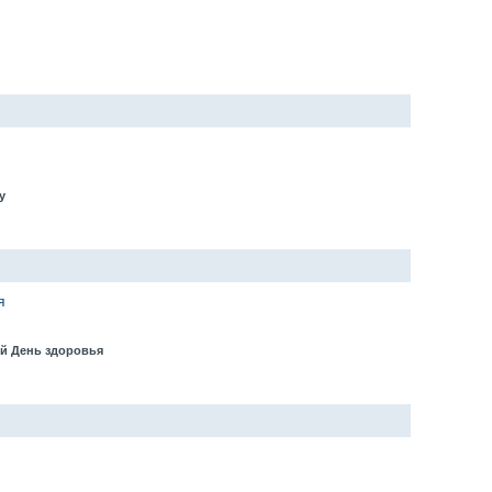
ду
я
ый День здоровья