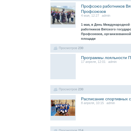
Профсоюз работников Вя
Профсоюзов
4 мая, 12:27 admin
1 мая, в День Международной
работников Вятского государ
Профсоюзов, организованной
площади
Просмотров
230
Программы лояльности 
17 апреля, 12:01 admin
Просмотров
230
Расписание спортивных с
8 апреля, 10:15 admin
Просмотров
214