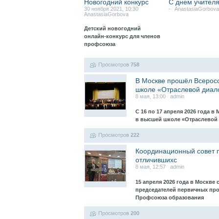
Новогодний конкурс
С днем учителя
30 ноября 2021, 10:30
- AnastasiaGorbova
AnastasiaGorbova
Детский новогодний
онлайн-конкурс для членов
профсоюза
Просмотров
758
В Москве прошёл Всерос
школе «Отраслевой диал
8 мая, 13:00 admin
С 16 по 17 апреля 2026 года 
в высшей школе «Отраслевой 
Просмотров
222
Координационный совет п
отличившихс
8 мая, 12:57 admin
15 апреля 2026 года в Москве
председателей первичных пр
Профсоюза образования
Просмотров
200