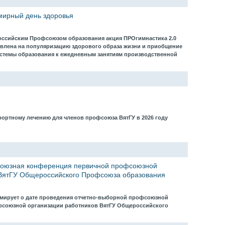
емирный день здоровья
ссийским Профсоюзом образования акция ПРОгимнастика 2.0
равлена на популяризацию здорового образа жизни и приобщение
стемы образования к ежедневным занятиям производственной
ортному лечению для членов профсоюза ВятГУ в 2026 году
союзная конференция первичной профсоюзной
 ВятГУ Общероссийского Профсоюза образования
ирует о дате проведения отчетно-выборной профсоюзной
союзной организации работников ВятГУ Общероссийского