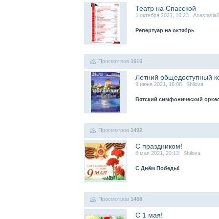
Театр на Спасской
1 октября 2021, 10:23 Anastasia
Репертуар на октябрь
Просмотров
1616
Летний общедоступный ко
9 июня 2021, 16:08 Shilova
Вятский симфонический оркес
Просмотров
1492
С праздником!
8 мая 2021, 20:13 Shilova
С Днём Победы!
Просмотров
1408
С 1 мая!