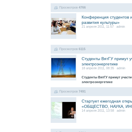
Просмотров
4766
Конференция студентов и
развития культуры»
21 апреля 2011, 11:57 admin
Просмотров
6115
Студенты ВятГУ примут у
электроэнергетике
18 апреля 2011, 08:35 admin
Студенты ВятГУ примут участи
электроэнергетике
Просмотров
7491
Стартует ежегодная откр
«ОБЩЕСТВО, НАУКА, И
14 апреля 2011, 13:58 admin