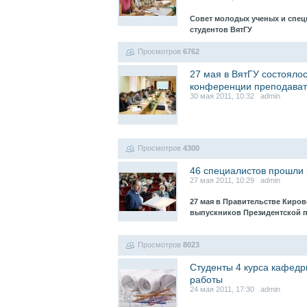
Совет молодых ученых и спец
студентов ВятГУ
Просмотров
6762
27 мая в ВятГУ состояло
конференции преподава
30 мая 2011, 10:32 admin
Просмотров
4300
46 специалистов прошли 
27 мая 2011, 10:29 admin
27 мая в Правительстве Киро
выпускников Президентской 
Просмотров
8023
Студенты 4 курса кафед
работы
24 мая 2011, 17:30 admin