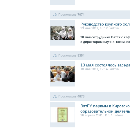
Просмотров
7074
Руководство крупного хо
23 мая 2011, 16:12 admin
20 мая сотрудники ВятГУ с к
с директором научно-техничес
Просмотров
9354
10 мая состоялось засед
10 мая 2011, 12:14 admin
Просмотров
4878
ВятГУ первым в Кировско
образовательной деятель
26 апреля 2011, 11:37 admin