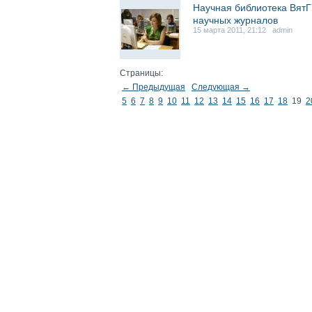
Научная библиотека ВятГ
научных журналов
15 марта 2011, 21:12 admin
Страницы:
← Предыдущая
Следующая →
5
6
7
8
9
10
11
12
13
14
15
16
17
18
19
2