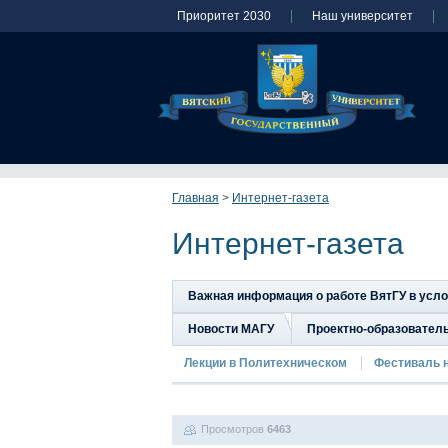
Приоритет 2030
Наш университет
Главная
>
Интернет-газета
Интернет-газета
Важная информация о работе ВятГУ в усл
Новости МАГУ
Проектно-образовател
Лекции в Политехническом
Фестиваль 
Просмотров
6463