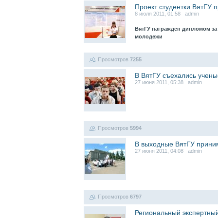
Проект студентки ВятГУ 
8 июля 2011, 01:58 admin
ВятГУ награжден дипломом за
молодежи
Просмотров
7255
В ВятГУ съехались учены
27 июня 2011, 05:38 admin
Просмотров
5994
В выходные ВятГУ приним
27 июня 2011, 04:08 admin
Просмотров
6797
Региональный экспертный