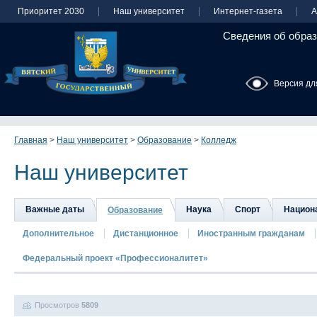
Приоритет 2030
Наш университет
Интернет-газета
А
Сведения об образ
Версия дл
Главная
>
Наш университет
>
Образование
>
Колледж
Наш университет
Важные даты
Наука
Спорт
Национа
Образование
Дополнительное
Дистанционное
Иностранным гражданам
Федеральный проект «Профессионалитет»
Просмотров
5809