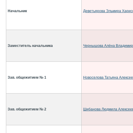
Начальник
Деветьярова Эльмира Харис
Заместитель начальника
Чернышова Алёна Владимир
Зав. общежитием № 1
Новоселова Татьяна Алексе
Зав. общежитием № 2
Шибанова Людмила Алексее