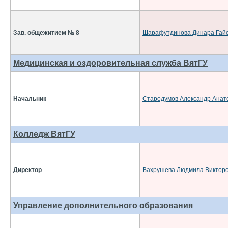
Зав. общежитием № 8
Шарафутдинова Динара Гай
Медицинская и оздоровительная служба ВятГУ
Начальник
Стародумов Александр Анат
Колледж ВятГУ
Директор
Вахрушева Людмила Виктор
Управление дополнительного образования