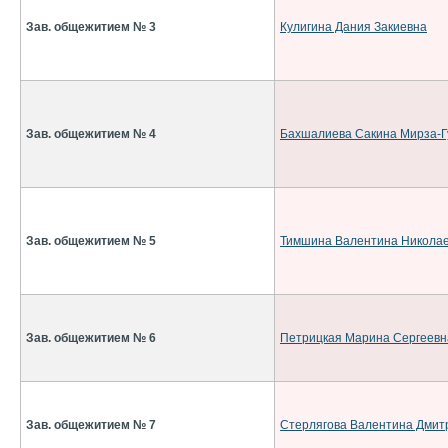
Зав. общежитием № 3
Кулигина Дания Закиевна
Зав. общежитием № 4
Бахшалиева Сакина Мирза-Г
Зав. общежитием № 5
Тимшина Валентина Никола
Зав. общежитием № 6
Петрицкая Марина Сергеевн
Зав. общежитием № 7
Стерлягова Валентина Дмит