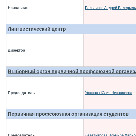
Начальник
Ральников Андрей Валерьев
Лингвистический центр
Директор
Выборный орган первичной профсоюзной организ
Председатель
Ушакова Юлия Николаевна
Первичная профсоюзная организация студентов
Председатель
Деветьярова Эльмира Харис